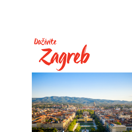
Doživite
Zagreb