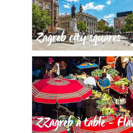
Zagreb city squares
ZZagreb à table - Flav