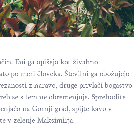
ačin. Eni ga opišejo kot živahno
sto po meri človeka. Številni ga obožujejo
ezanosti z naravo, druge privlači bogastvo
reb se s tem ne obremenjuje. Sprehodite
penjačo na Gornji grad, spijte kavo v
te v zelenje Maksimirja.