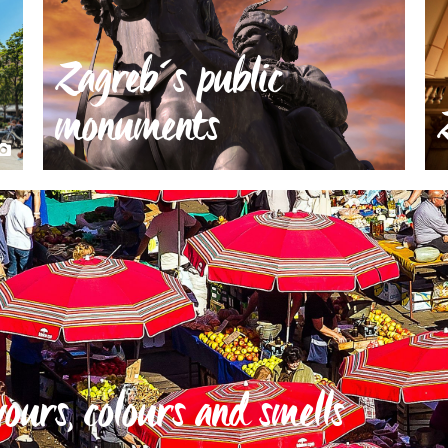
Zagreb´s public
monuments
ours, colours and smells