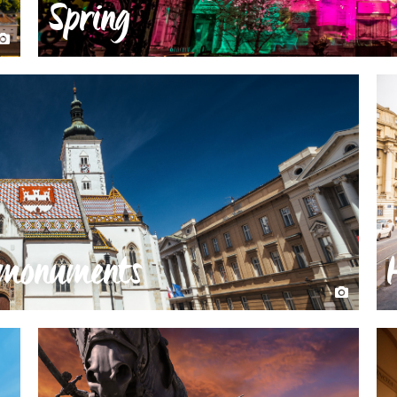
Spring
l monuments